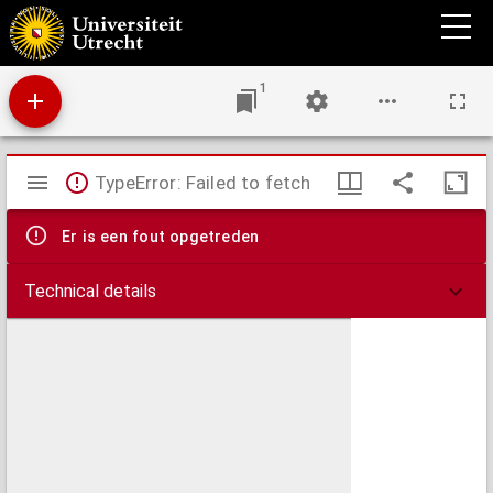
De rechten van den vruchtgebruiker en van den eigenaar in verband met de wet van 9
Mei 1886 (Stbl. no. 102) tot conversie van vier ten honderd in drie en een half ten
honderd rentegevende nationale schuld
1
Mirador
TypeError: Failed to fetch
viewer
Er is een fout opgetreden
Technical details