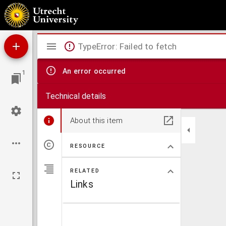
De piano en pianino en andere muziek-instrumenten : het klokkenspel, de viool, de tr
Mirador
TypeError: Failed to fetch
viewer
An error occurred
1
Technical details
About this item
RESOURCE
RELATED
Links