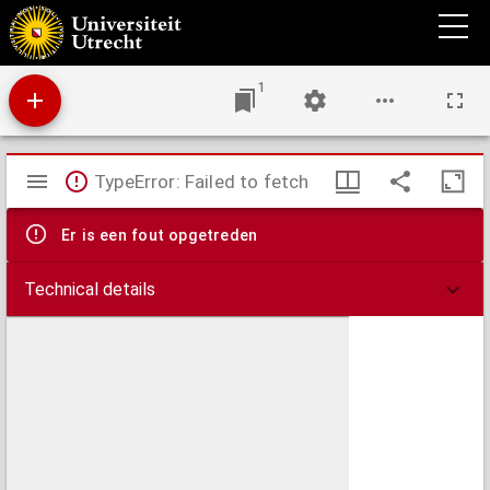
Altwestsächsische Grammatik
1
Mirador
TypeError: Failed to fetch
viewer
Er is een fout opgetreden
Technical details