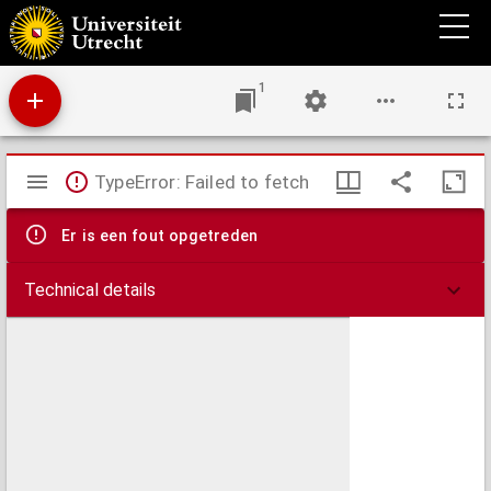
Oude muurschilderingen van de kerk te Bathmen in Overijsel
1
Mirador
TypeError: Failed to fetch
viewer
Er is een fout opgetreden
Technical details