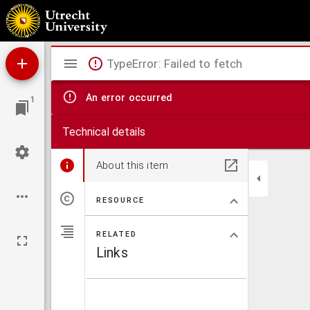
De beteekenis van Israël voor de volken
Mirador
TypeError: Failed to fetch
viewer
An error occurred
1
Technical details
About this item
RESOURCE
RELATED
Links