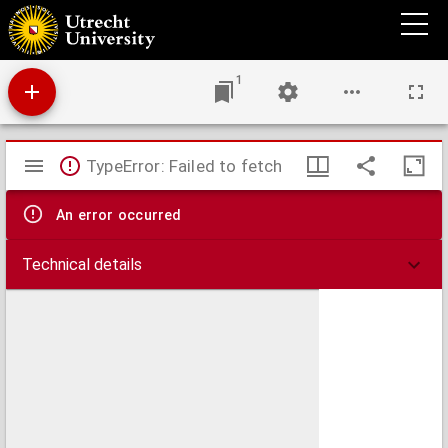
Korte en eenvoudige handleyding tot het leeren van 't clavecimbel of orgel-spel,
opgesteld ten dienste van leerlingen,
1
Mirador
TypeError: Failed to fetch
viewer
An error occurred
Technical details