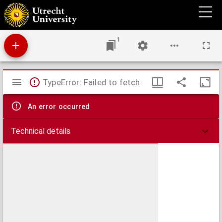
Gemeente van Bennekom! : [een woord aan de gemeente van Bennekom over de
openbare school te Bennekom]
1
Mirador
TypeError: Failed to fetch
viewer
An error occurred
Technical details