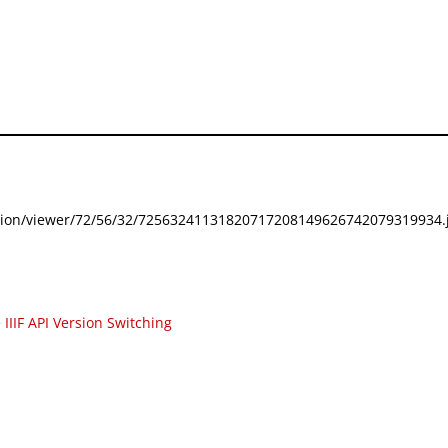
festation/viewer/72/56/32/72563241131820717208149626742079319934.j
e
IIIF API Version Switching