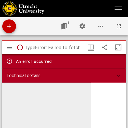
De aanstaande verkiezing voor het kiescollege der Ned. Herv. Gemeente : een woord
naar aanleiding van de brochure van Eli-Dan
1
Mirador
TypeError: Failed to fetch
viewer
An error occurred
Technical details