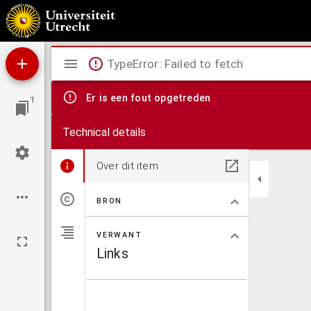
Open brief aan een vriend, naar aanleiding van hetgeen door den heer L. Mees, op woens
Mirador
TypeError: Failed to fetch
viewer
Er is een fout opgetreden
1
Technical details
Over dit item
BRON
VERWANT
Links