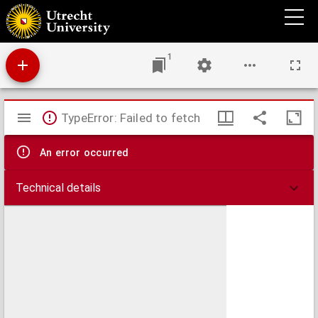
Aanteekeningen op het ontwerp van een kanaal door de Geldersche vallei, opgemaakt
op uitnoodiging van het Amsterdamsche Rijnvaart-comité
1
Mirador
TypeError: Failed to fetch
viewer
An error occurred
Technical details