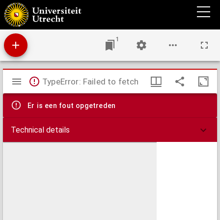
Beginselen der scheikundige analyse ten dienste van hoogere burgerscholen
1
Mirador
TypeError: Failed to fetch
viewer
Er is een fout opgetreden
Technical details