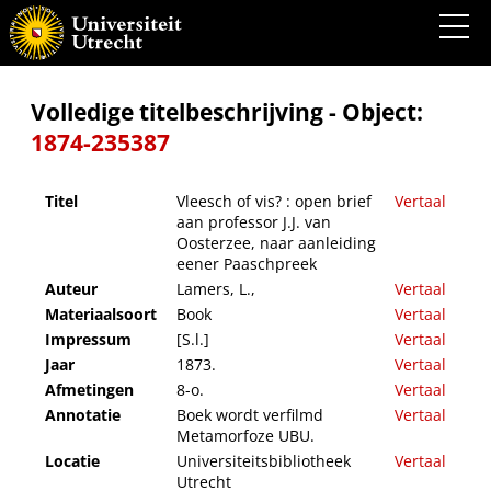
Vleesch of vis? : open brief aan professor J.J. van Oosterzee, naar aanleiding eener
Paaschpreek
Volledige titelbeschrijving - Object:
1874-235387
Titel
Vleesch of vis? : open brief
Vertaal
aan professor J.J. van
Oosterzee, naar aanleiding
eener Paaschpreek
Auteur
Lamers, L.,
Vertaal
Materiaalsoort
Book
Vertaal
Impressum
[S.l.]
Vertaal
Jaar
1873.
Vertaal
Afmetingen
8-o.
Vertaal
Annotatie
Boek wordt verfilmd
Vertaal
Metamorfoze UBU.
Locatie
Universiteitsbibliotheek
Vertaal
Utrecht