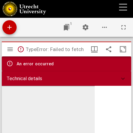
Vleesch of vis? : open brief aan professor J.J. van Oosterzee, naar aanleiding eener
Paaschpreek
1
Mirador
TypeError: Failed to fetch
viewer
An error occurred
Technical details