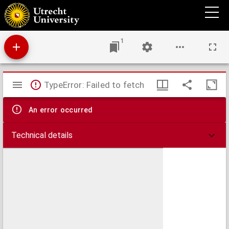
Volledig gebedenboek voor katholijke Christenen
1
Mirador
TypeError: Failed to fetch
viewer
An error occurred
Technical details