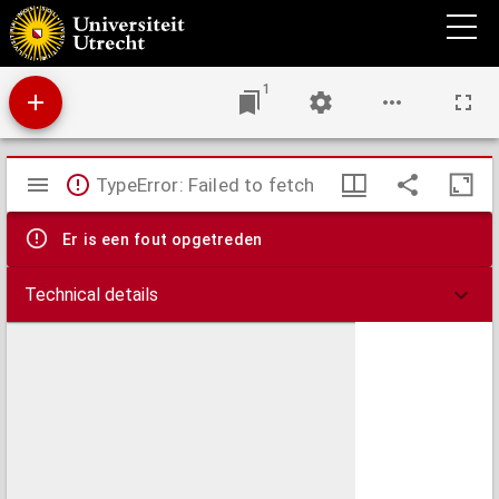
Gezangen voor de octobermaand, toegewijd aan Maria, de Koningin van den
Allerheiligsten Rozenkrans.
1
Mirador
TypeError: Failed to fetch
viewer
Er is een fout opgetreden
Technical details