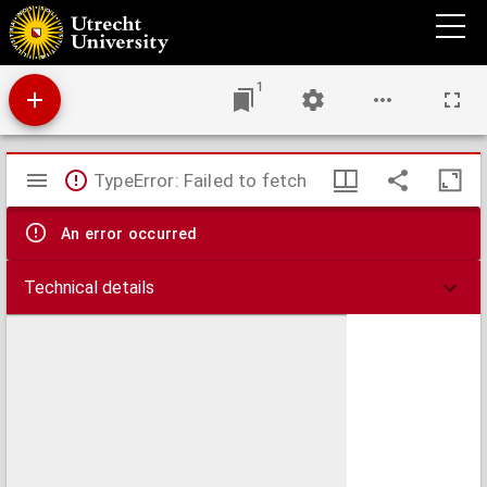
Een woord van Pius IX over den Heiligen Thomas van Aquine uiteengezet : bewijs van
hulde, ter gelegenheid zijner 25-jarige Pauselijke regeering, den Allerheiligsten Vader
opgedragen
1
Mirador
TypeError: Failed to fetch
viewer
An error occurred
Technical details