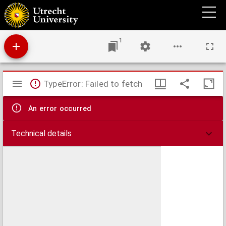
Eenige bezwaren tegen de voorwaardelijke veroordeling en hare invoering ten onzent
1
Mirador
TypeError: Failed to fetch
viewer
An error occurred
Technical details