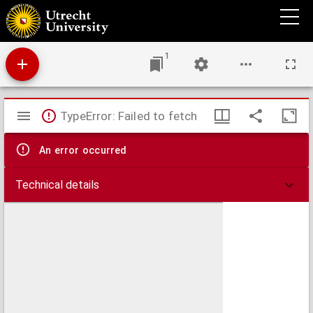
Verandering der urine door het gebruik van minerale zuren
1
Mirador
TypeError: Failed to fetch
viewer
An error occurred
Technical details