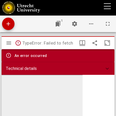
Persoonlijke diensten ten behoeve der Gemeente : artikel 192 en 193 der Wet van 29
Juni 1851, Stbl. 85
1
Mirador
TypeError: Failed to fetch
viewer
An error occurred
Technical details