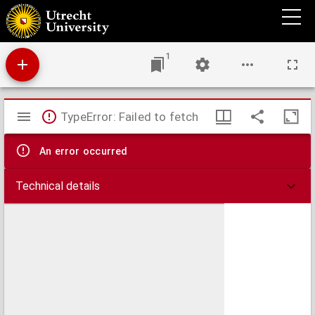
Eenige opmerkingen omtrent onderhuur
1
Mirador
TypeError: Failed to fetch
viewer
An error occurred
Technical details