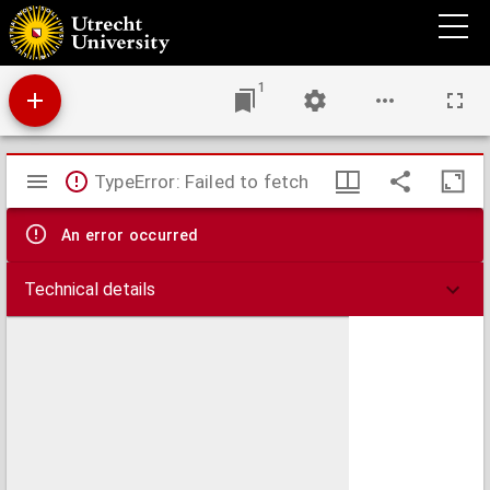
Bijdrage tot den rechtstoestand der erfgooiers
1
Mirador
TypeError: Failed to fetch
viewer
An error occurred
Technical details