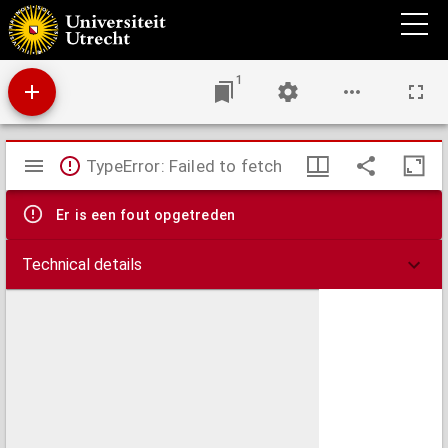
De anthropologie van Calvijn.
1
Mirador
TypeError: Failed to fetch
viewer
Er is een fout opgetreden
Technical details