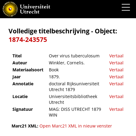
Over virus tuberculosum
Volledige titelbeschrijving - Object:
1874-243575
Titel
Over virus tuberculosum
Vertaal
Auteur
Winkler, Cornelis.
Vertaal
Materiaalsoort
Book
Vertaal
Jaar
1879.
Vertaal
Annotatie
doctoral Rijksuniversiteit
Vertaal
Utrecht 1879
Locatie
Universiteitsbibliotheek
Vertaal
Utrecht
Signatuur
MAG: DISS UTRECHT 1879
Vertaal
WIN
Marc21 XML:
Open Marc21 XML in nieuw venster