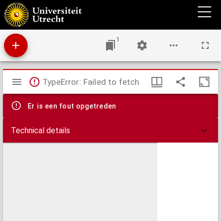
Carte de France dressée pour l'usage du Roy
1
Mirador
TypeError: Failed to fetch
viewer
Er is een fout opgetreden
Technical details