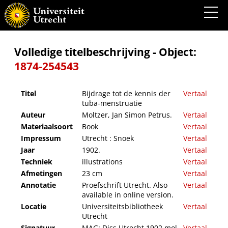
Bijdrage tot de kennis der tuba-menstruatie
Volledige titelbeschrijving - Object:
1874-254543
Titel
Bijdrage tot de kennis der
Vertaal
tuba-menstruatie
Auteur
Moltzer, Jan Simon Petrus.
Vertaal
Materiaalsoort
Book
Vertaal
Impressum
Utrecht : Snoek
Vertaal
Jaar
1902.
Vertaal
Techniek
illustrations
Vertaal
Afmetingen
23 cm
Vertaal
Annotatie
Proefschrift Utrecht. Also
Vertaal
available in online version.
Locatie
Universiteitsbibliotheek
Vertaal
Utrecht
Signatuur
MAG: Diss Utrecht 1902 mol
Vertaal