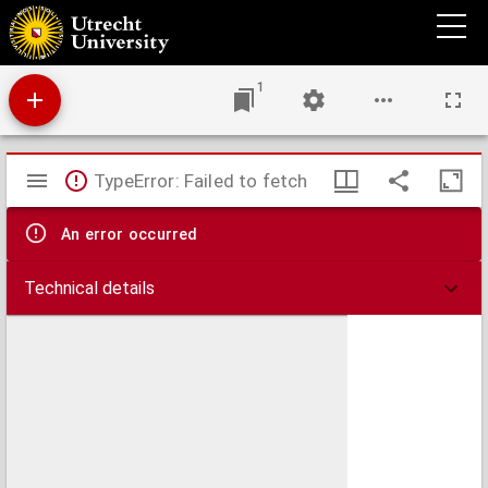
De artt. 1540-1548 van het Burgerlijk Wetboek
1
Mirador
TypeError: Failed to fetch
viewer
An error occurred
Technical details