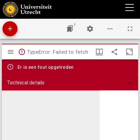
Quantitatieve onderzoekingen over reflexen ...
1
Mirador
TypeError: Failed to fetch
viewer
Er is een fout opgetreden
Technical details