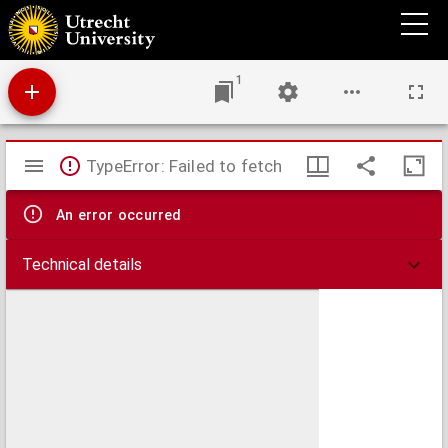
Het colostrum en zijn ontwikkeling
1
Mirador
TypeError: Failed to fetch
viewer
An error occurred
Technical details