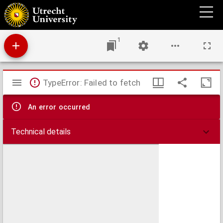
Stellingen ter verkrijging van den graad van doctor in het Romeinsch en hedendaagsch
recht
1
Mirador
TypeError: Failed to fetch
viewer
An error occurred
Technical details