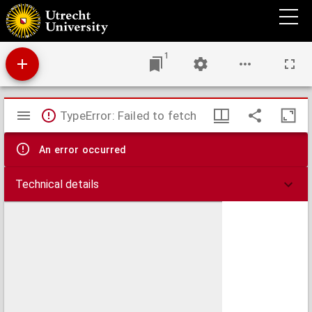
De bestuursinrichting van gewest, stad en platteland van Utrecht gedurende de
Bataafsche Republiek
1
Mirador
TypeError: Failed to fetch
viewer
An error occurred
Technical details