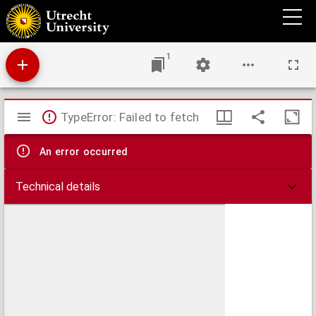
Historisch juridische proeve over de onlangs ontworpen regterlijke inrigting in Egypte
1
Mirador
TypeError: Failed to fetch
viewer
An error occurred
Technical details