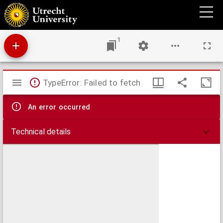
Bijdrage tot eene herziening van het Nederlandse onteigeningsrecht
1
Mirador
TypeError: Failed to fetch
viewer
An error occurred
Technical details