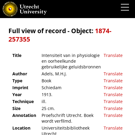
Intensiteit van in physiologie en oorheelkunde gebruikelijke geluidsbronnen
Full view of record - Object:
1874-
257355
Title
Intensiteit van in physiologie
Translate
en oorheelkunde
gebruikelijke geluidsbronnen
Author
Adels, M.H.J.
Translate
Type
Book
Translate
Imprint
Schiedam
Translate
Year
1913.
Translate
Technique
ill.
Translate
Size
25 cm.
Translate
Annotation
Proefschrift Utrecht. Boek
Translate
wordt verfilmd.
Location
Universiteitsbibliotheek
Translate
Utrecht