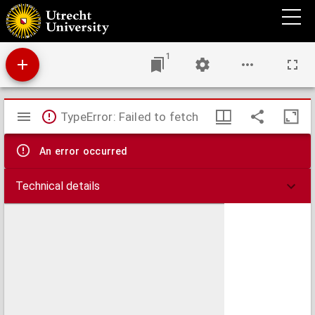
Over een oxydatieprodukt van allantoïne
1
Mirador
TypeError: Failed to fetch
viewer
An error occurred
Technical details