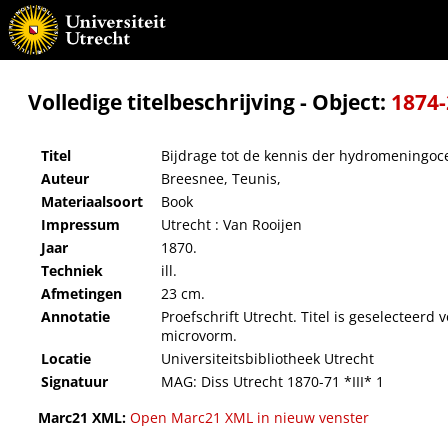
Bijdrage tot de kennis der hydromeningocele
Volledige titelbeschrijving - Object:
1874
Titel
Bijdrage tot de kennis der hydromeningoc
Auteur
Breesnee, Teunis,
Materiaalsoort
Book
Impressum
Utrecht : Van Rooijen
Jaar
1870.
Techniek
ill.
Afmetingen
23 cm.
Annotatie
Proefschrift Utrecht. Titel is geselecteerd
microvorm.
Locatie
Universiteitsbibliotheek Utrecht
Signatuur
MAG: Diss Utrecht 1870-71 *III* 1
Marc21 XML:
Open Marc21 XML in nieuw venster