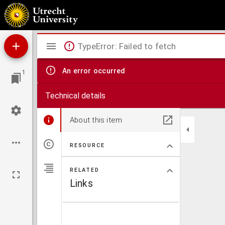
Stellingen ter verkrijging van den graad van doctor in het Romeinsch en hedendaagsch 
Mirador
TypeError: Failed to fetch
viewer
An error occurred
1
Technical details
About this item
RESOURCE
RELATED
Links