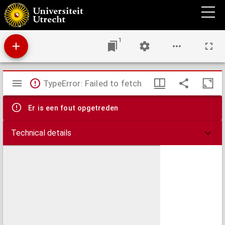
De geheele mathesis of wiskonst, herstelt in zijn natuurlijke gedaante:
1
Mirador
TypeError: Failed to fetch
viewer
Er is een fout opgetreden
Technical details