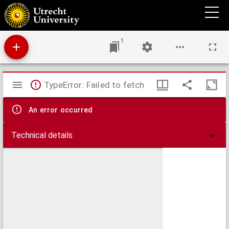
Kaart waar op is afgebeeld, het benedenste gedeelte van de Boven Rhyn, van Emmerik,
langs het Spyk, met deszelfs dyken, tot daar dezelven sluit, tegens de binnen lyn der
oostelyke rand, van de Kaart des Bylandsche Waards
1
Mirador
TypeError: Failed to fetch
viewer
An error occurred
Technical details