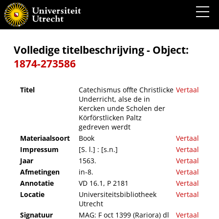
Catechismus offte Christlicke Underricht, alse de in Kercken unde Scholen der
Körförstlicken Paltz gedreven werdt
Volledige titelbeschrijving - Object:
1874-273586
Titel
Catechismus offte Christlicke
Vertaal
Underricht, alse de in
Kercken unde Scholen der
Körförstlicken Paltz
gedreven werdt
Materiaalsoort
Book
Vertaal
Impressum
[S. l.] : [s.n.]
Vertaal
Jaar
1563.
Vertaal
Afmetingen
in-8.
Vertaal
Annotatie
VD 16.1, P 2181
Vertaal
Locatie
Universiteitsbibliotheek
Vertaal
Utrecht
Signatuur
MAG: F oct 1399 (Rariora) dl
Vertaal