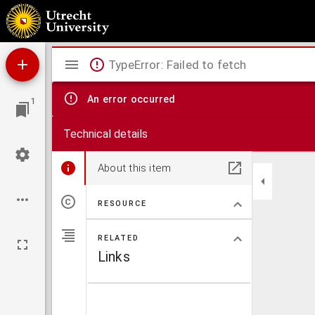
Caerte van de Heer-Huygen-Waert, met de omliggende dorpen en huysen, soo die tegenwo
Mirador
TypeError: Failed to fetch
viewer
An error occurred
1
Technical details
About this item
RESOURCE
RELATED
Links