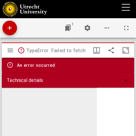
Kaart van de Nienoortsche veenen wijken diepen gruppen meiren; en nieuw molen
canaal &c. &c. &c.
1
Mirador
TypeError: Failed to fetch
viewer
An error occurred
Technical details