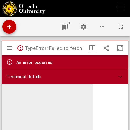
Landkaarte vande Binnen Polder van Slooten en het Middelvelt : groot 1775 morgen
1
Mirador
TypeError: Failed to fetch
viewer
An error occurred
Technical details