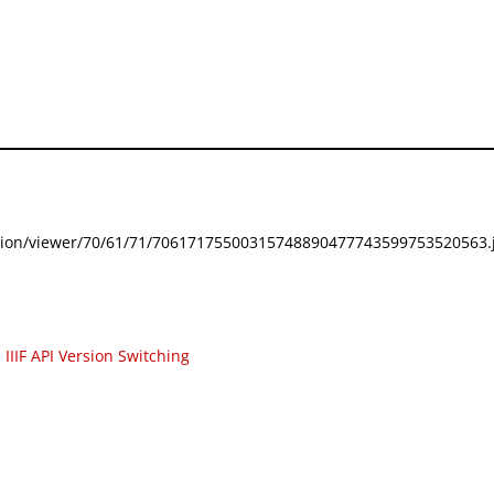
festation/viewer/70/61/71/70617175500315748890477743599753520563.j
e
IIIF API Version Switching