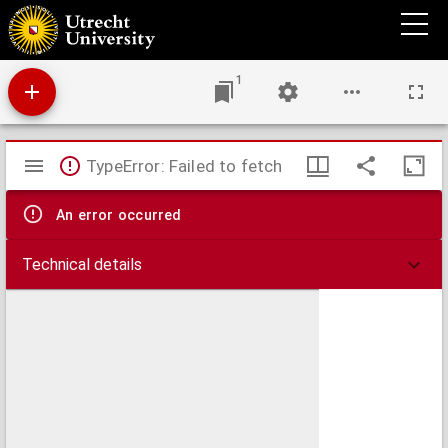
Kaart van het Nieuwe Diep aan de Helder aanwyzende de werken en de peilingen der
diepte, met ordinaar hoog water, in Amsterdamsche voeten; op order van de
Edelmogende Heeren Gecommitteerden door zijne doorlugtige Hoogheid benoemd tot
het formeeren van een haven en bekwaame legplaats voor 's lands schepen van oorlog
aldaar
1
Mirador
TypeError: Failed to fetch
viewer
An error occurred
Technical details