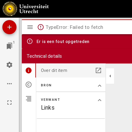
De verdeeling der heldere sterren ...
Mirador
TypeError: Failed to fetch
viewer
Er is een fout opgetreden
1
Technical details
Over dit item
BRON
VERWANT
Links