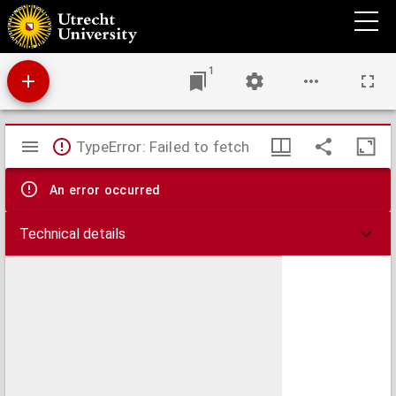
Zas van Gent met derzelver situatie ten opzigte van Axel, Philippine en den Austrischen
Polder, met derzelver neevens-liggende schorren van het Canis-vliet
1
Mirador
TypeError: Failed to fetch
viewer
An error occurred
Technical details