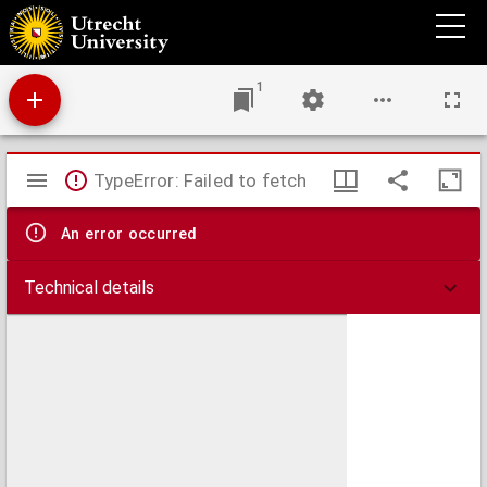
Kaarte van alle de dykpligtige en eenige waalpligtige landen behorende onder het
Hoogreemraadschap van den Zeeburg en Diemerdyk
1
Mirador
TypeError: Failed to fetch
viewer
An error occurred
Technical details