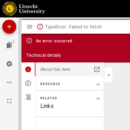
Vergelijkings-tafels tusschen de Hollandsche lengte-maten en den mètre; met het nodi
Mirador
TypeError: Failed to fetch
viewer
An error occurred
1
Technical details
About this item
RESOURCE
RELATED
Links