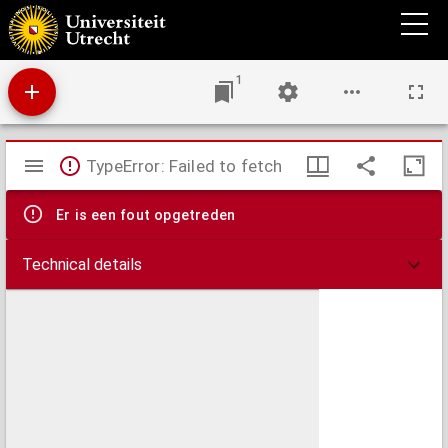
Het Hooge Heemraedt schap van Schielandt ...
1
Mirador
TypeError: Failed to fetch
viewer
Er is een fout opgetreden
Technical details